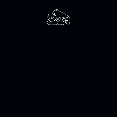
вянные п
ническом 
елайте по-настоящему запоминающийся пода
партнерам, руководителю, коллегам, близким
ыбрать из каталога
Заказать свой диз